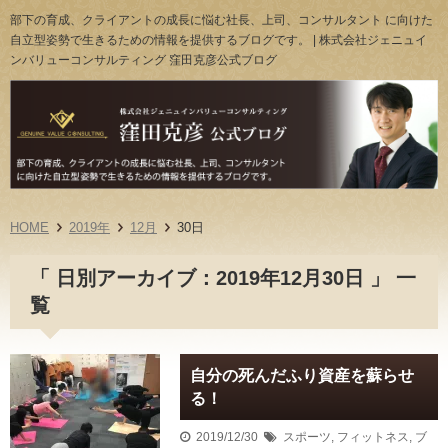
部下の育成、クライアントの成長に悩む社長、上司、コンサルタント に向けた
自立型姿勢で生きるための情報を提供するブログです。 | 株式会社ジェニュイ
ンバリューコンサルティング 窪田克彦公式ブログ
HOME
2019年
12月
30日
「 日別アーカイブ：2019年12月30日 」 一
覧
自分の死んだふり資産を蘇らせ
る！
2019/12/30
スポーツ
,
フィットネス
,
ブ