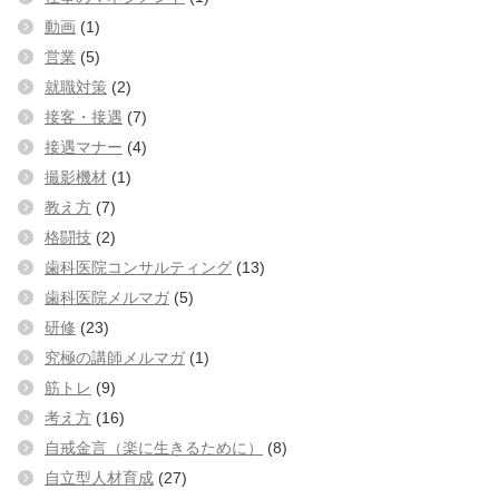
動画
(1)
営業
(5)
就職対策
(2)
接客・接遇
(7)
接遇マナー
(4)
撮影機材
(1)
教え方
(7)
格闘技
(2)
歯科医院コンサルティング
(13)
歯科医院メルマガ
(5)
研修
(23)
究極の講師メルマガ
(1)
筋トレ
(9)
考え方
(16)
自戒金言（楽に生きるために）
(8)
自立型人材育成
(27)