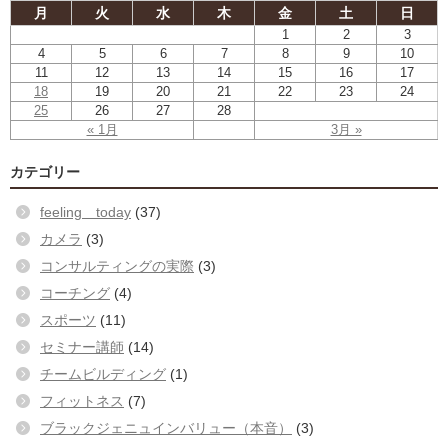
月
火
水
木
金
土
日
1
2
3
4
5
6
7
8
9
10
11
12
13
14
15
16
17
18
19
20
21
22
23
24
25
26
27
28
« 1月
3月 »
カテゴリー
feeling today
(37)
カメラ
(3)
コンサルティングの実際
(3)
コーチング
(4)
スポーツ
(11)
セミナー講師
(14)
チームビルディング
(1)
フィットネス
(7)
ブラックジェニュインバリュー（本音）
(3)