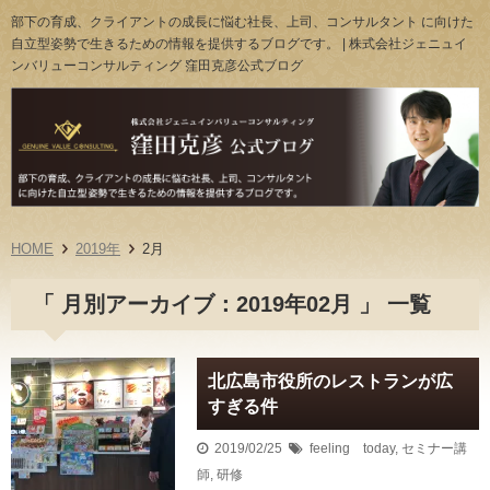
部下の育成、クライアントの成長に悩む社長、上司、コンサルタント に向けた
自立型姿勢で生きるための情報を提供するブログです。 | 株式会社ジェニュイ
ンバリューコンサルティング 窪田克彦公式ブログ
HOME
2019年
2月
「 月別アーカイブ：2019年02月 」 一覧
北広島市役所のレストランが広
すぎる件
2019/02/25
feeling today
,
セミナー講
師
,
研修