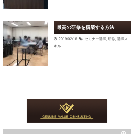
最高の研修を構築する方法
2019/02/18
セミナー講師
,
研修
,
講師ス
キル