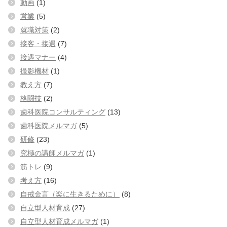
動画
(1)
営業
(5)
就職対策
(2)
接客・接遇
(7)
接遇マナー
(4)
撮影機材
(1)
教え方
(7)
格闘技
(2)
歯科医院コンサルティング
(13)
歯科医院メルマガ
(5)
研修
(23)
究極の講師メルマガ
(1)
筋トレ
(9)
考え方
(16)
自戒金言（楽に生きるために）
(8)
自立型人材育成
(27)
自立型人材育成メルマガ
(1)