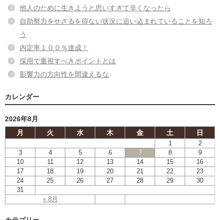
他人のために生きようと思いすぎて辛くなったら
自助努力をせざるを得ない状況に追い込まれていることを知ろ
う
内定率１００％達成！
採用で重視すべきポイントとは
影響力の方向性を間違えるな
カレンダー
2026年8月
月
火
水
木
金
土
日
1
2
3
4
5
6
7
8
9
10
11
12
13
14
15
16
17
18
19
20
21
22
23
24
25
26
27
28
29
30
31
« 8月