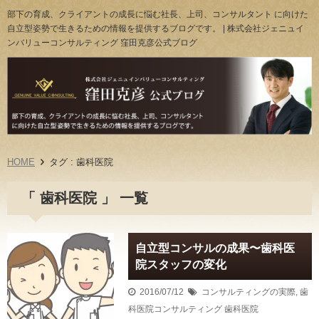
部下の育成、クライアントの成長に悩む社長、上司、コンサルタント に向けた
自立型姿勢で生きるための情報を提供するブログです。 | 株式会社ジェニュイ
ンバリューコンサルティング 窪田克彦公式ブログ
HOME
タグ : 歯科医院
「 歯科医院 」 一覧
自立型コンサルの成果〜歯科医
院スタッフの変化
2016/07/12
コンサルティングの実際
,
歯
科医院コンサルティング
歯科医院