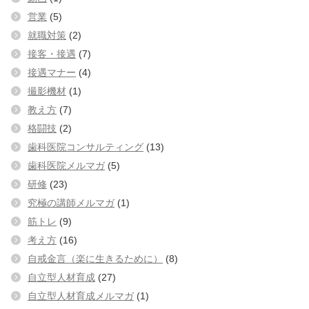
営業
(5)
就職対策
(2)
接客・接遇
(7)
接遇マナー
(4)
撮影機材
(1)
教え方
(7)
格闘技
(2)
歯科医院コンサルティング
(13)
歯科医院メルマガ
(5)
研修
(23)
究極の講師メルマガ
(1)
筋トレ
(9)
考え方
(16)
自戒金言（楽に生きるために）
(8)
自立型人材育成
(27)
自立型人材育成メルマガ
(1)