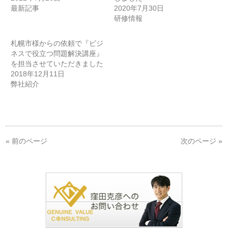
ウ
で
最新記事
2020年7月30日
開
研修情報
き
ま
す)
札幌市様からの依頼で『ビジ
ネスで役立つ問題解決講座』
を担当させていただきました
2018年12月11日
弊社紹介
« 前のページ
次のページ »