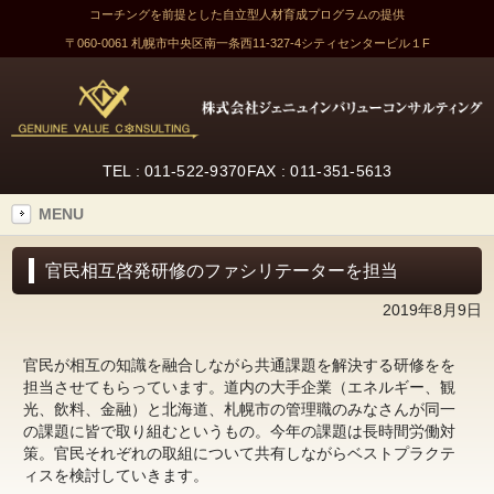
コーチングを前提とした自立型人材育成プログラムの提供
〒060-0061 札幌市中央区南一条西11-327-4
シティセンタービル１F
TEL : 011-522-9370
FAX : 011-351-5613
MENU
官民相互啓発研修のファシリテーターを担当
2019年8月9日
官民が相互の知識を融合しながら共通課題を解決する研修をを
担当させてもらっています。道内の大手企業（エネルギー、観
光、飲料、金融）と北海道、札幌市の管理職のみなさんが同一
の課題に皆で取り組むというもの。今年の課題は長時間労働対
策。官民それぞれの取組について共有しながらベストプラクテ
ィスを検討していきます。