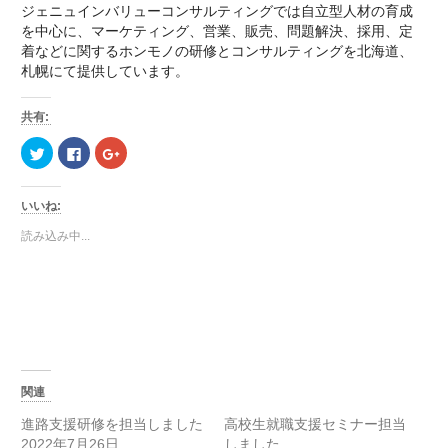
ジェニュインバリューコンサルティングでは自立型人材の育成
を中心に、マーケティング、営業、販売、問題解決、採用、定
着などに関するホンモノの研修とコンサルティングを北海道、
札幌にて提供しています。
共有:
ク
Facebook
ク
リ
で
リ
ッ
共
ッ
ク
有
ク
し
す
し
いいね:
て
る
て
Twitter
に
Google+
で
は
で
読み込み中...
共
ク
共
有
リ
有
(新
ッ
(新
し
ク
し
い
し
い
ウ
て
ウ
ィ
く
ィ
ン
だ
ン
ド
さ
ド
ウ
い
ウ
で
(新
で
開
し
開
き
い
き
関連
ま
ウ
ま
す)
ィ
す)
進路支援研修を担当しました
高校生就職支援セミナー担当
ン
ド
2022年7月26日
しました